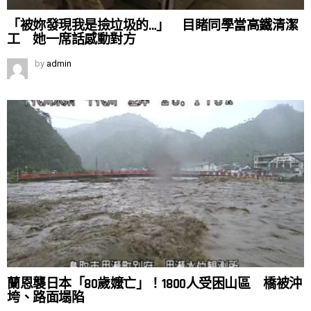
「被妳發現我是撿垃圾的…」 目睹同學當高鐵清潔
工 她一席話感動對方
by
admin
蘭恩襲日本「80歲嬤亡」！1800人受困山區 橋被沖
垮、路面塌陷