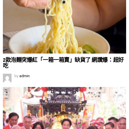
2款泡麵突爆紅「一箱一箱賣」缺貨了 網讚爆：超好
吃
by
admin