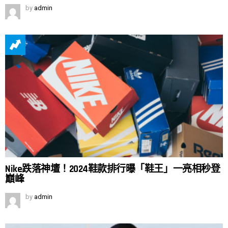
by
admin
Nike跌落神壇！2024鞋款排行曝「鞋王」一亮相秒登
巔峰
by
admin