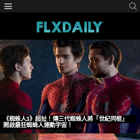
S
Menu
MOST
VIEWED
STORIES
《蜘蛛人3》超扯！傳三代蜘蛛人將「世紀同框」
開啟最狂蜘蛛人連動宇宙！