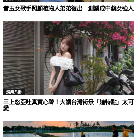
昔玉女歌手照顧植物人弟弟復出 創業成中藥女強人
娛樂八卦
三上悠亞吐真實心聲！大讚台灣街景「這特點」太可
愛