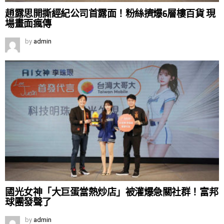
趙露思開撕經紀公司首露面！粉絲擠爆6層樓百貨 現
場畫面瘋傳
by
admin
國光女神「大巨蛋當熱炒店」被灌爆急關社群！富邦
球團發聲了
by
admin