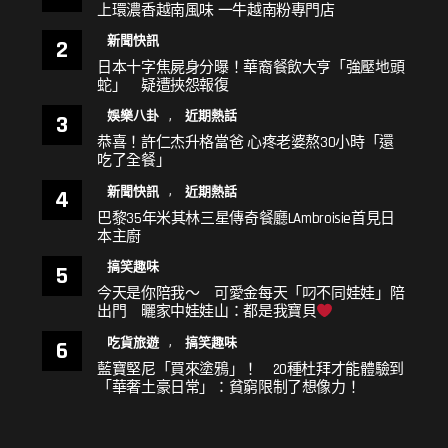
上環濃香越南風味 一牛越南粉專門店
新聞快訊
日本十字焦屍身分曝！華裔餐飲大亨「強壓地頭
蛇」 疑遭挾怨報復
,
娛樂八卦
近期熱話
恭喜！許仁杰升格當爸 心疼老婆熬30小時「還
吃了全餐」
,
新聞快訊
近期熱話
巴黎35年米其林三星傳奇餐廳LAmbroisie首見日
本主廚
搞笑趣味
今天是你陪我～ 可愛金每天「叼不同娃娃」陪
出門 曬家中娃娃山：都是我寶貝
,
吃貨旅遊
搞笑趣味
藍寶堅尼「買來塗鴉」！ 20種杜拜才能體驗到
「華奢土豪日常」：貧窮限制了想像力！