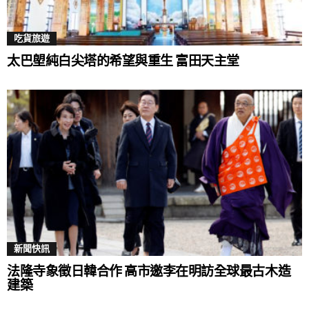
吃貨旅遊
太巴塱純白尖塔的希望與重生 富田天主堂
新聞快訊
法隆寺象徵日韓合作 高市邀李在明訪全球最古木造
建築