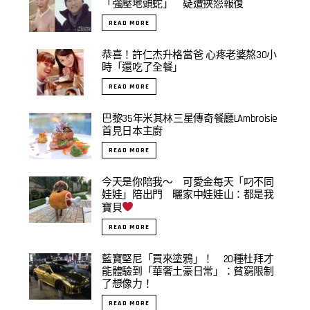
「強壓地頭蛇」 疑遭挾怨報復
READ MORE
恭喜！許仁杰升格當爸 心疼老婆熬30小
時「還吃了全餐」
READ MORE
巴黎35年米其林三星傳奇餐廳LAmbroisie
首見日本主廚
READ MORE
今天是你陪我～ 可愛金每天「叼不同
娃娃」陪出門 曬家中娃娃山：都是我
寶貝
READ MORE
藍寶堅尼「買來塗鴉」！ 20種杜拜才
能體驗到「華奢土豪日常」：貧窮限制
了想像力！
READ MORE