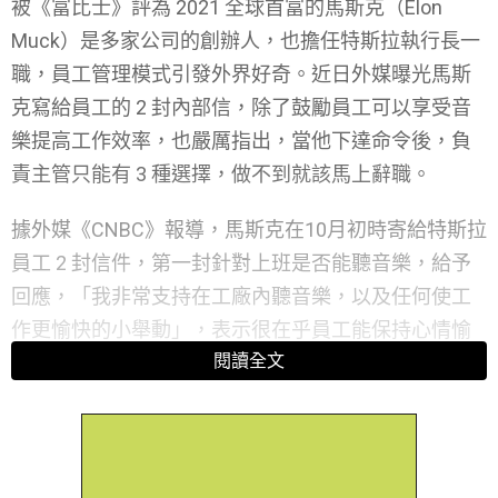
被《富比士》評為 2021 全球首富的馬斯克（Elon
Muck）是多家公司的創辦人，也擔任特斯拉執行長一
職，員工管理模式引發外界好奇。近日外媒曝光馬斯
克寫給員工的 2 封內部信，除了鼓勵員工可以享受音
樂提高工作效率，也嚴厲指出，當他下達命令後，負
責主管只能有 3 種選擇，做不到就該馬上辭職。
據外媒《CNBC》報導，馬斯克在10月初時寄給特斯拉
員工 2 封信件，第一封針對上班是否能聽音樂，給予
回應，「我非常支持在工廠內聽音樂，以及任何使工
作更愉快的小舉動」，表示很在乎員工能保持心情愉
閱讀全文
悅的上班，因此同意員工如果對選擇音樂有共識，非
常歡迎在公司播放歌曲。
第二封信件以「請注意」為標題，用較嚴肅的口吻表
達，信中提到如果寄出一封有明確指示的信件，負責