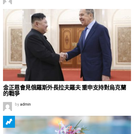
金正恩會見俄羅斯外長拉夫羅夫 重申支持對烏克蘭
的戰爭
by
admin