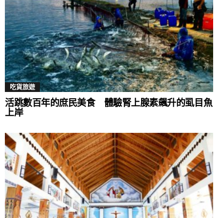
吃貨旅遊
活跳數百年的庶民美食 體驗腎上腺素飆升的虱目魚
上岸