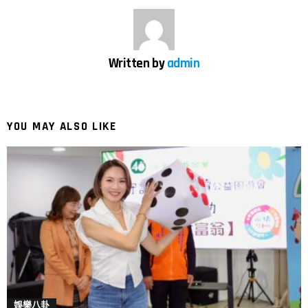
Written by
admin
YOU MAY ALSO LIKE
娛樂八卦