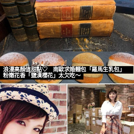
浪漫高顏值甜點♡ 南歐求婚麵包「羅馬生乳包」
粉嫩花香「鹽漬櫻花」太欠吃～