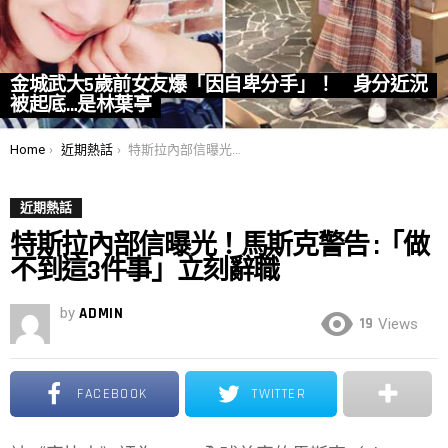
金城武大5歲前女友爆「因自卑分手」！ 身分近況
被起底…是林葉亭
You are here:
Home
近期熱話
特斯拉內部信曝光！馬斯克警告 :「做不到這3件事」立刻辭職
近期熱話
特斯拉內部信曝光！馬斯克警告 :「做
不到這3件事」立刻辭職
by
ADMIN
19
Views
FACEBOOK
TWITTER