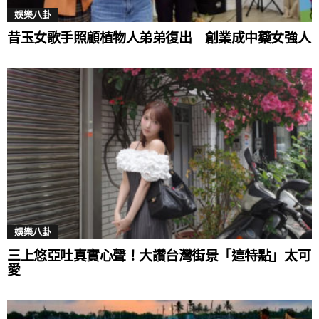
娛樂八卦
昔玉女歌手照顧植物人弟弟復出 創業成中藥女強人
▲許光漢（右）在《他年她日》中十分疼愛照顧飾演
弟弟的陳澤耀（左）。（圖／甲上提供）
袁澧林飾演的女主角「安晴」便是來自時間流速較慢
娛樂八卦
的「優日區」，生長環境有著截然差異的她藉由赴長
三上悠亞吐真實心聲！大讚台灣街景「這特點」太可
年區義診與薯仔相遇，一次又一次見證著他在逆境中
愛
成長，那份堅韌與真誠無聲地觸動了她的心，愛情在
不知不覺中悄然萌芽，這份愛也慢慢昇華甚至改變了