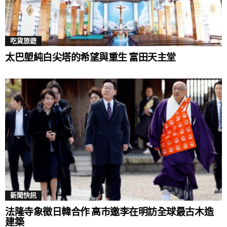
為了讓觀眾沉浸式體驗電影世界裡的奇幻愛情氛圍，
片商與LaLaport南港及MITSUI OUTLET PARK合作，即
日起推出「他年她日特展」，LaLaport南港將展出許光
吃貨旅遊
漢與袁澧林實際穿過的「薯仔」與「安晴」電影戲
太巴塱純白尖塔的希望與重生 富田天主堂
服，以及電影拍攝道具包括薯仔和安晴的醫療筆記、
聽診器、醫療團隊背包、番茄治療氣喘的呼吸器與長
年區生活必備的腳環等，並陳設未曝光過的劇照牆，
一窺「長年區」與「優日區」天差地別的生活細節。
MITSUI OUTLET PARK林口、台中港及台南三個據點也
將展出不同款式的薯仔戲服，粉絲可與戲服立體座拍
照打卡兌換獨家好禮。LaLaport南港更設有「全館遇見
許光漢」集章活動，完成集章即可獲得《他年她日》
新聞快訊
電影限定海報，活動詳情請洽各場館官方粉絲團。
法隆寺象徵日韓合作 高市邀李在明訪全球最古木造
建築