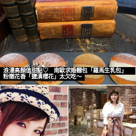
浪漫高顏值甜點♡ 南歐求婚麵包「羅馬生乳包」
粉嫩花香「鹽漬櫻花」太欠吃～