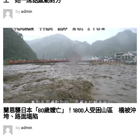
工 她一席話感動對方
by
admin
蘭恩襲日本「80歲嬤亡」！1800人受困山區 橋被沖
垮、路面塌陷
by
admin