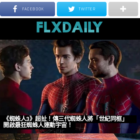
S
FACEBOOK
TWITTER
Menu
MOST
VIEWED
STORIES
《蜘蛛人3》超扯！傳三代蜘蛛人將「世紀同框」
開啟最狂蜘蛛人連動宇宙！