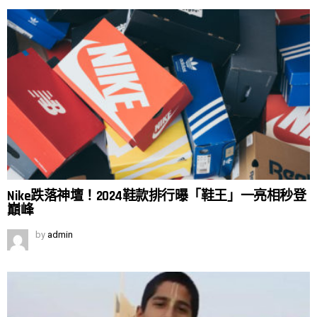
Nike跌落神壇！2024鞋款排行曝「鞋王」一亮相秒登
巔峰
by
admin