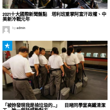
2021十大國際新聞盤點 塔利班重掌阿富汗政權、中
美新冷戰元年
by
admin
「被妳發現我是撿垃圾的…」 目睹同學當高鐵清潔