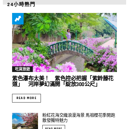
24小時熱門
吃貨旅遊
紫色瀑布太美！ 紫色控必把握「紫鈴藤花
道」 河岸夢幻滿開「綻放300公尺」
READ MORE
粉紅花海交織浪漫海景 馬祖櫻花季開跑
散發獨特魅力
READ MORE