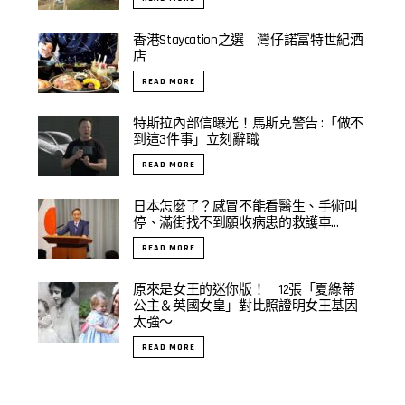
香港Staycation之選 灣仔諾富特世紀酒
店
READ MORE
特斯拉內部信曝光！馬斯克警告 :「做不
到這3件事」立刻辭職
READ MORE
日本怎麼了？感冒不能看醫生、手術叫
停、滿街找不到願收病患的救護車…
READ MORE
原來是女王的迷你版！ 12張「夏綠蒂
公主＆英國女皇」對比照證明女王基因
太強～
READ MORE