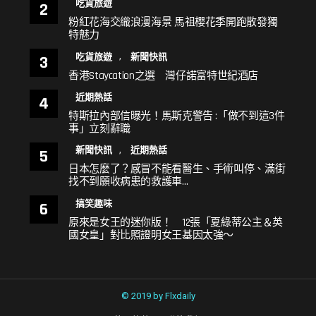
吃貨旅遊
粉紅花海交織浪漫海景 馬祖櫻花季開跑散發獨
特魅力
,
吃貨旅遊
新聞快訊
香港Staycation之選 灣仔諾富特世紀酒店
近期熱話
特斯拉內部信曝光！馬斯克警告 :「做不到這3件
事」立刻辭職
,
新聞快訊
近期熱話
日本怎麼了？感冒不能看醫生、手術叫停、滿街
找不到願收病患的救護車…
搞笑趣味
原來是女王的迷你版！ 12張「夏綠蒂公主＆英
國女皇」對比照證明女王基因太強～
© 2019 by Flxdaily