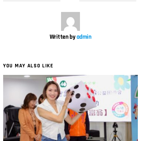
▲許光漢（右）及袁澧林合作《他年她日》成為年度
最具話題銀幕情侶「光林CP」。（圖／甲上提供）
片中架構的世界包括美術場景、服裝造型、視覺特效
Written by
admin
都讓人驚豔，許光漢擔綱男主角「薯仔」與陳澤耀飾
演的弟弟「番茄」、韓佩瑤飾演的青梅竹馬「巧兒」
一起生活在「長年區」，由於該區重力較小、時間流
YOU MAY ALSO LIKE
速較快，經年累月演變成專事生產的工業城鎮，居民
大多為勞動階層，將一年的生產量送至相對富裕安穩
的高科技城市「優日區」，兩地一年一日生活大不
同。