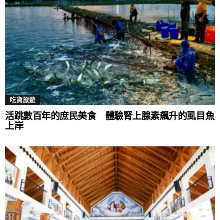
薯仔和安晴的一生。
吃貨旅遊
活跳數百年的庶民美食 體驗腎上腺素飆升的虱目魚
上岸
▲許光漢（右）主演的新片《他年她日》將於釜山影
展世界首映，創5000張票秒殺。（圖／甲上提供）