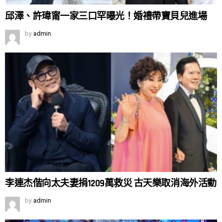
邱澤、許瑋甯一家三口罕曝光！婚禮帶寶貝兒進場
by
admin
李連杰偕向太夫妻捐1209萬救災 古天樂取消海外活動
by
admin