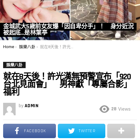
金城武大5歲前女友爆「因自卑分手」！ 身分近況
被起底…是林葉亭
You are here:
Home
娛樂八卦
就在8天後！許光漢無預警宣布「920台北見面會」 男神獻「專屬合影」福利
娛樂八卦
就在8天後！許光漢無預警宣布「920
台北見面會」 男神獻「專屬合影」
福利
by
ADMIN
28
Views
FACEBOOK
TWITTER