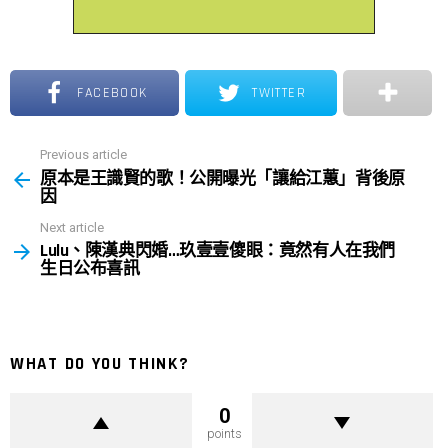
旋風。《他年她日》由監製張艾嘉、導演龔兆平、製
作及藝術總監文念中集結金獎製作團隊強強聯手，結
合奇幻時間差設定與跨時空虐戀，斥資億萬台幣打造
FACEBOOK
TWITTER
年度最受矚目的話題電影。
Previous article
See
原本是王識賢的歌！公開曝光「讓給江蕙」背後原
more
因
Next article
Lulu、陳漢典閃婚…玖壹壹傻眼：竟然有人在我們
生日公布喜訊
WHAT DO YOU THINK?
0
points